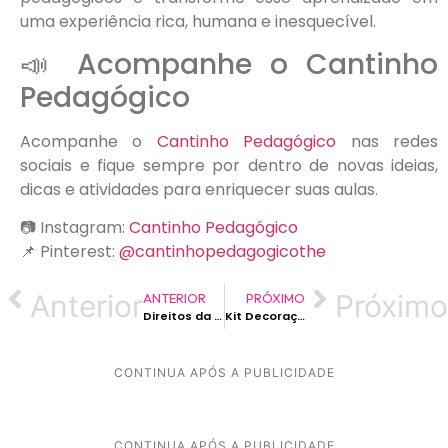
uma experiência rica, humana e inesquecível.
📣 Acompanhe o Cantinho
Pedagógico
Acompanhe o
Cantinho Pedagógico
nas redes
sociais e fique sempre por dentro de novas ideias,
dicas e atividades para enriquecer suas aulas.
📷 Instagram:
Cantinho Pedagógico
📌 Pinterest:
@cantinhopedagogicothe
Anterior
Próximo
ANTERIOR
PRÓXIMO
Direitos da Criança: Livro para Colorir como Ferramenta de Aprendizado e Cidadania
Kit Decoração Para Sala de Aula Bichinhos do Jardim
CONTINUA APÓS A PUBLICIDADE
CONTINUA APÓS A PUBLICIDADE