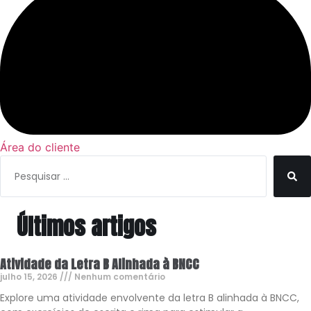
Área do cliente
Pesquisar
...
Últimos artigos
Atividade da Letra B Alinhada à BNCC
julho 15, 2026
Nenhum comentário
Explore uma atividade envolvente da letra B alinhada à BNCC,