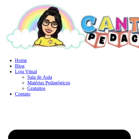
Ir
para
o
conteúdo
Home
Blog
Loja Vitual
Sala de Aula
Matérias Pedagógicos
Gratuitos
Contato