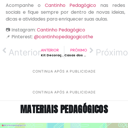
Acompanhe o
Cantinho Pedagógico
nas redes
sociais e fique sempre por dentro de novas ideias,
dicas e atividades para enriquecer suas aulas.
📷 Instagram:
Cantinho Pedagógico
📌 Pinterest:
@cantinhopedagogicothe
Anterior
Próximo
ANTERIOR
PRÓXIMO
Kit Decoração Para Sala de Aula Bichinhos do Jardim
Casas dos Três Porquinhos para Imprimir: PDF com Moldes Alinhado à BNCC
CONTINUA APÓS A PUBLICIDADE
CONTINUA APÓS A PUBLICIDADE
MATERIAIS PEDAGÓGICOS