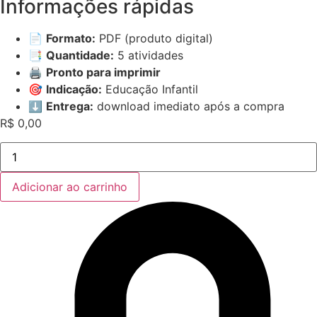
Informações rápidas
📄
Formato:
PDF (produto digital)
📑
Quantidade:
5 atividades
🖨️
Pronto para imprimir
🎯
Indicação:
Educação Infantil
⬇️
Entrega:
download imediato após a compra
R$
0,00
Vogal
A
–
5
Adicionar ao carrinho
Atividades
Lúdicas
para
Educação
Infantil
(PDF)
quantidade