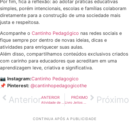
Por fim, fica a reflexão: ao adotar práticas educativas
simples, porém intencionais, escolas e famílias colaboram
diretamente para a construção de uma sociedade mais
justa e respeitosa.
Acompanhe o
Cantinho Pedagógico
nas redes sociais e
fique sempre por dentro de novas ideias, dicas e
atividades para enriquecer suas aulas.
Além disso, compartilhamos conteúdos exclusivos criados
com carinho para educadores que acreditam em uma
aprendizagem leve, criativa e significativa.
📷
Instagram:
Cantinho Pedagogico
📌
Pinterest:
@cantinhopedagogicothe
Anterior
Próximo
ANTERIOR
PRÓXIMO
Atividade de Arte para o Natal: Crie sua Árvore com Figuras para Colorir e Recortar
Livro Jeitos de Morar: Conhecendo os Tipos de Moradia pelo Mundo
CONTINUA APÓS A PUBLICIDADE